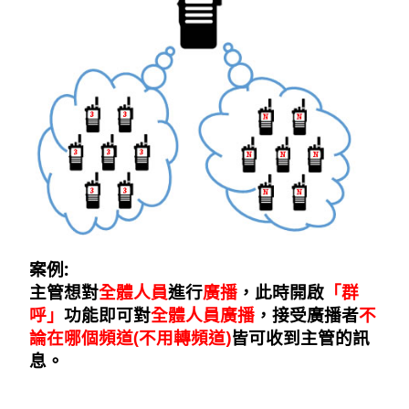
案例:
主管想對
全體人員
進行
廣播
，此時開啟
「群
呼」
功能即可對
全體人員廣播
，接受廣播者
不
論在哪個頻道(不用轉頻道)
皆可收到主管的訊
息。