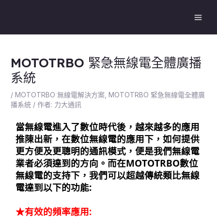
跳
Post
Main
至
navigation
Men
主
要
內
MOTOTRBO 緊急無線電全體廣播
容
系統
/
MOTOTRBO 無線電解決方案
,
MOTOTRBO 緊急無線電全體廣
播系統
/ 作者:
力大通訊
當無線電進入了數位時代後，越來越多的應用
推陳出新，在數位無線電的應用下，如何提供
更方便及更聰明的通訊模式，便是我們無線電
業者必須達到的方向。而在MOTOTRBO數位
無線電的支持下，我們可以超越傳統類比無線
電達到以下的功能:
★有效的頻率應用: