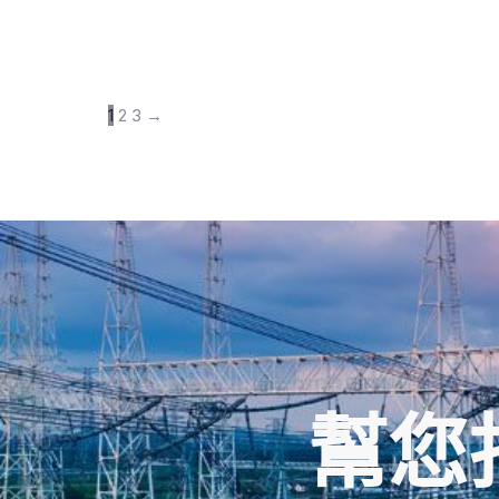
1
2
3
→
幫您