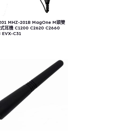
201 MHZ-201B MagOne M頭雙
耳機 C1200 C2620 C2660
 EVX-C31