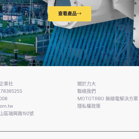
查看產品
企業社
關於力大
8385255
聯絡我們
008
MOTOTRBO 無線電解決方案​
com.tw
隱私權政策
山區瑞興路192號