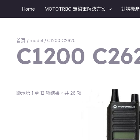
跳
Home
MOTOTRBO 無線電解決方案​
對講機產
至
主
要
內
首頁
/
model
/ C1200 C2620
容
C1200 C26
顯示第 1 至 12 項結果，共 26 項