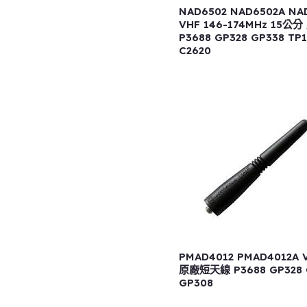
NAD6502 NAD6502A NA
VHF 146-174MHz 15公
P3688 GP328 GP338 TP
C2620
PMAD4012 PMAD4012A
原廠短天線 P3688 GP328 
GP308