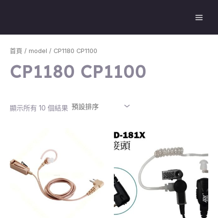
跳
Main
至
Men
主
要
內
首頁
/
model
/ CP1180 CP1100
容
CP1180 CP1100
顯示所有 10 個結果