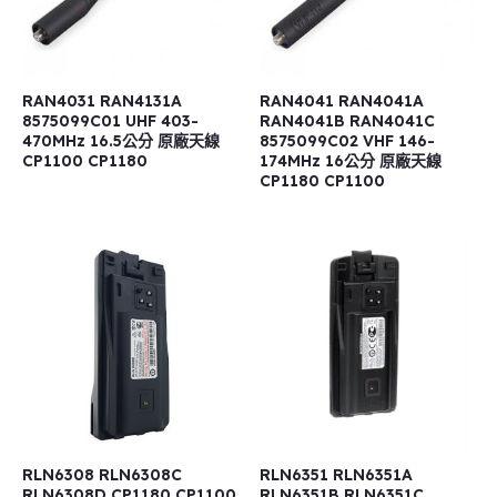
RAN4031 RAN4131A
RAN4041 RAN4041A
8575099C01 UHF 403-
RAN4041B RAN4041C
470MHz 16.5公分 原廠天線
8575099C02 VHF 146-
CP1100 CP1180
174MHz 16公分 原廠天線
CP1180 CP1100
RLN6308 RLN6308C
RLN6351 RLN6351A
RLN6308D CP1180 CP1100
RLN6351B RLN6351C