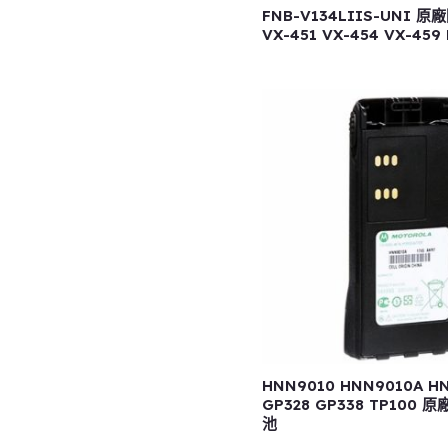
FNB-V134LIIS-UNI 
VX-451 VX-454 VX-459 
HNN9010 HNN9010A H
GP328 GP338 TP100
池