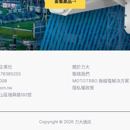
查看產品
企業社
關於力大
8385255
聯絡我們
008
MOTOTRBO 無線電解決方案​
com.tw
隱私權政策
山區瑞興路192號
Copyright © 2026 力大通訊