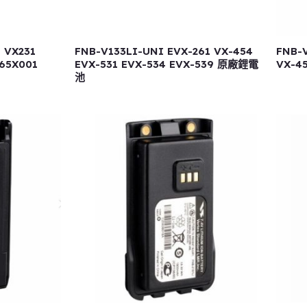
 VX231
FNB-V133LI-UNI EVX-261 VX-454
FNB-V
65X001
EVX-531 EVX-534 EVX-539 原廠鋰電
VX-4
池