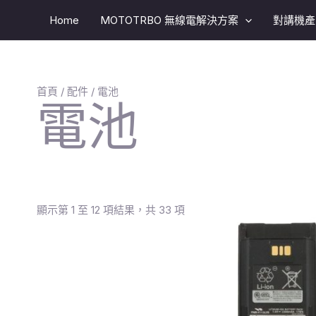
跳
Home
MOTOTRBO 無線電解決方案​
對講機產
至
主
要
內
首頁
/
配件
/ 電池
容
電池
顯示第 1 至 12 項結果，共 33 項