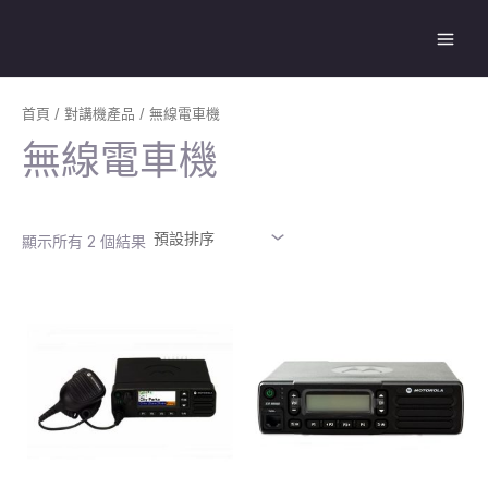
跳
Main
至
Men
主
要
內
首頁
/
對講機產品
/ 無線電車機
容
無線電車機
顯示所有 2 個結果