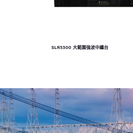
SLR5300 大範圍強波中繼台