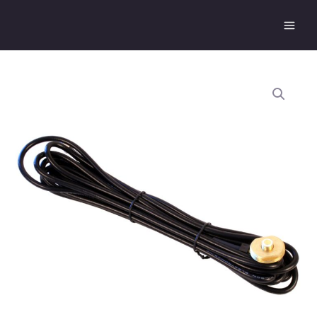
跳
Main
至
Men
主
要
內
容