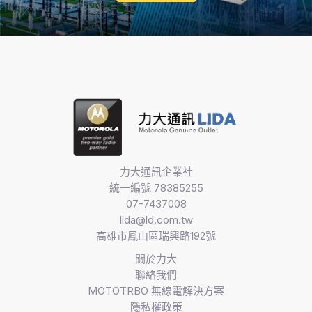
力大通訊企業社
統一編號 78385255
07-7437008
lida@ld.com.tw
高雄市鳳山區瑞興路192號
關於力大
聯絡我們
MOTOTRBO 無線電解決方案​
隱私權政策