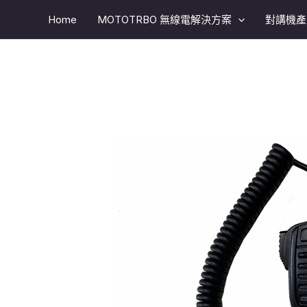
跳
Home
MOTOTRBO 無線電解決方案​
對講機產
至
主
要
內
容