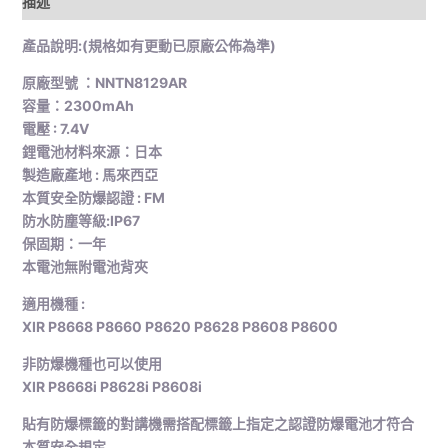
描述
產品說明:(規格如有更動已原廠公佈為準)
原廠型號 ：NNTN8129AR
容量：2300mAh
電壓 : 7.4V
鋰電池材料來源：日本
製造廠產地 : 馬來西亞
本質安全防爆認證 : FM
防水防塵等級:IP67
保固期：一年
本電池無附電池背夾
適用機種 :
XIR P8668 P8660 P8620 P8628 P8608 P8600
非防爆機種也可以使用
XIR P8668i P8628i P8608i
貼有防爆標籤的對講機需搭配標籤上指定之認證防爆電池才符合
本質安全規定