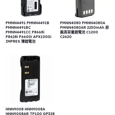
PMNN4491 PMNN4491B
PMNN4080 PMNN4080A
PMNN4491BC
PMNN4080AR 2250mAh 原
PMNN4491CC P8668i
廠高容量鋰電池 C1200
P8628i P6600i APX1000i
C2620
IMPRES 薄鋰電池
HNN9008 HNN9008A
HNN9008AR TP100 GP328