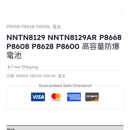
P8668i P8628i P8608i
,
電池
NNTN8129 NNTN8129AR P8668
P8608 P8628 P8600 高容量防爆
電池
& Free Shipping
分類:
P8668i P8628i P8608i
,
電池
Guaranteed Safe Checkout