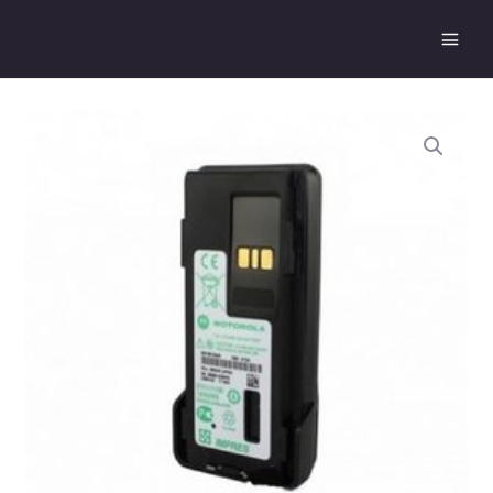
跳
Main
至
Men
主
要
內
容