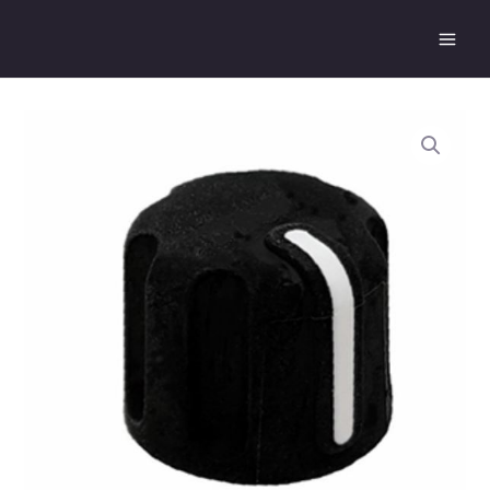
跳
Main
至
Men
主
要
內
容