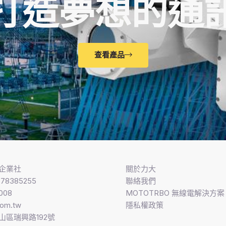
打造夢想的通
查看產品
企業社
關於力大
8385255
聯絡我們
008
MOTOTRBO 無線電解決方案​
com.tw
隱私權政策
山區瑞興路192號