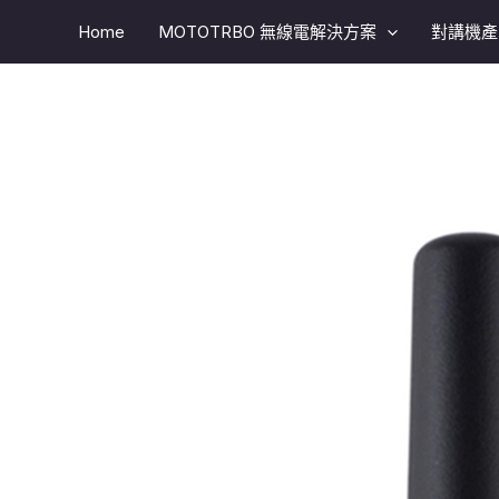
跳
Home
MOTOTRBO 無線電解決方案​
對講機產
至
主
要
內
容