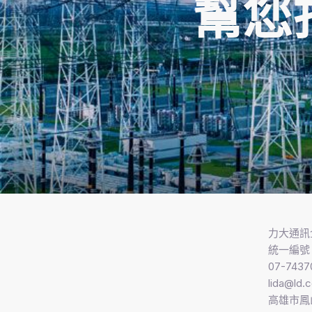
幫您
力大通訊
統一編號 7
07-7437
lida@ld.
高雄市鳳