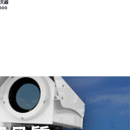
短天線
000