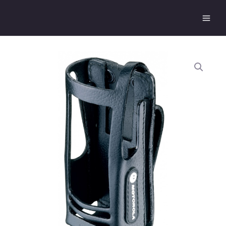
跳
Main
至
Men
主
要
內
容