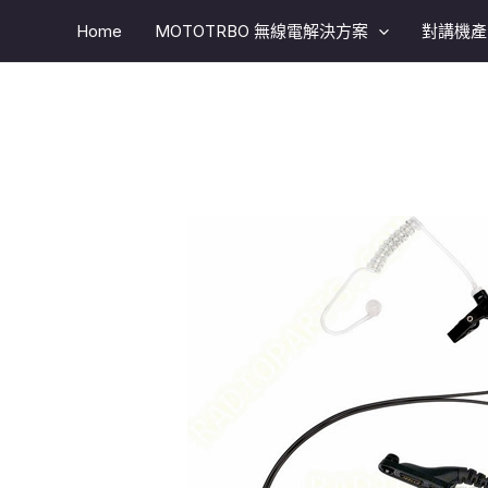
跳
Home
MOTOTRBO 無線電解決方案​
對講機產
至
主
要
內
容