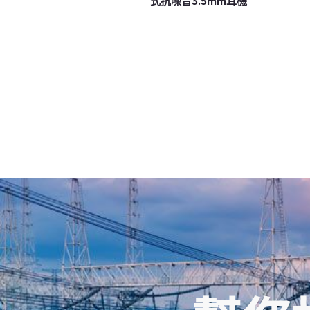
式抗噪音3.5mm耳機