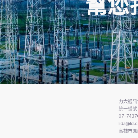
幫您
力大通訊
統一編號 7
07-7437
lida@ld.
高雄市鳳