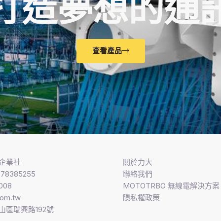
打造夢想的通
查看產品
企業社
關於力大
8385255
聯絡我們
008
MOTOTRBO 無線電解決方案​
com.tw
隱私權政策
山區瑞興路192號