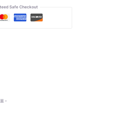
teed Safe Checkout
池蓋。