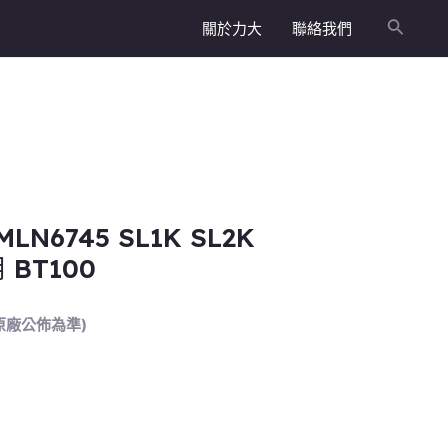
關於力大
聯絡我們
搜
尋
MLN6745 SL1K SL2K
BT100
原廠公佈為準)