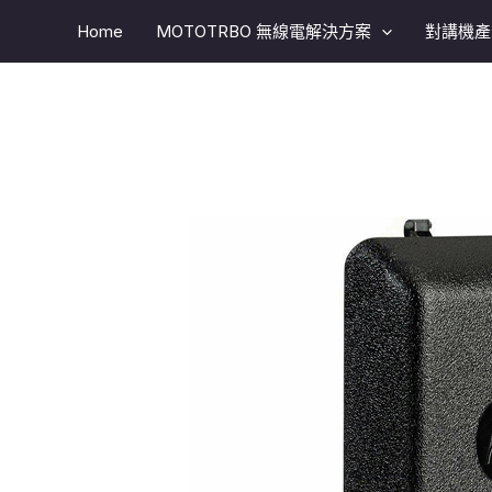
跳
Home
MOTOTRBO 無線電解決方案​
對講機產
至
主
要
內
容