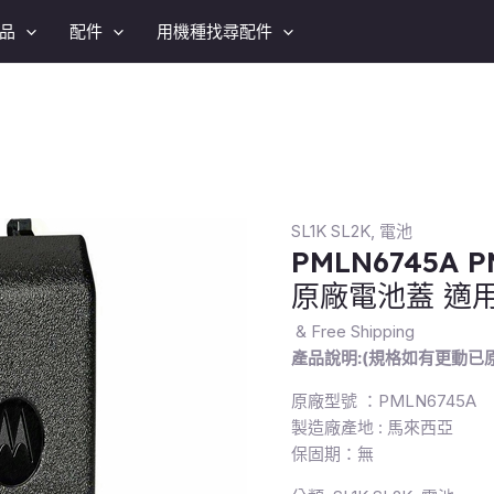
品
配件
用機種找尋配件
SL1K SL2K
,
電池
PMLN6745A P
原廠電池蓋 適用 
& Free Shipping
產品說明:(規格如有更動已
原廠型號 ：PMLN6745A
製造廠產地 : 馬來西亞
保固期：無