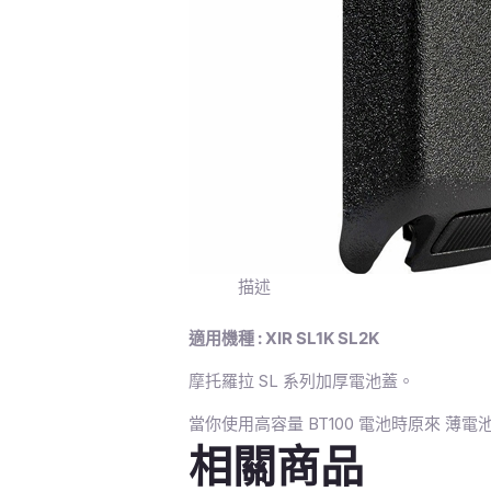
描述
適用機種 : XIR SL1K SL2K
摩托羅拉 SL 系列加厚電池蓋。
當你使用高容量 BT100 電池時原來 薄電池
相關商品