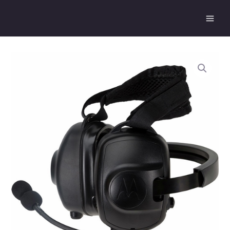
跳
Main
至
Men
主
要
內
容