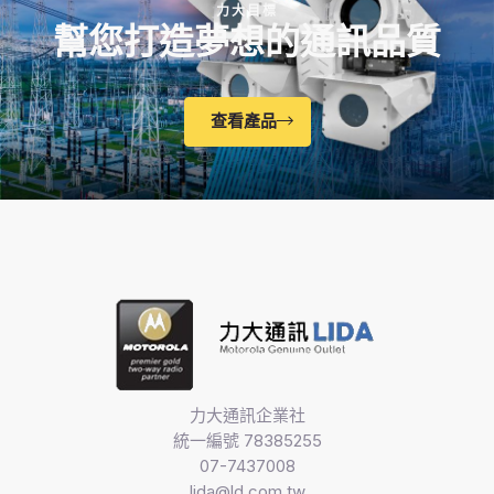
力大目標
幫您打造夢想的通訊品質
查看產品
力大通訊企業社
統一編號 78385255
07-7437008
lida@ld.com.tw