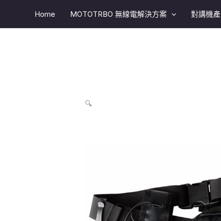
跳
Home
MOTOTRBO 無線電解決方案​
對講機產
至
主
要
內
容
🔍