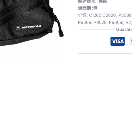
製造產地 : 美國
保固期 :無
分類:
C1200 C2620
,
P3688
P8668i P8628i P8608i
,
R2
Guaran