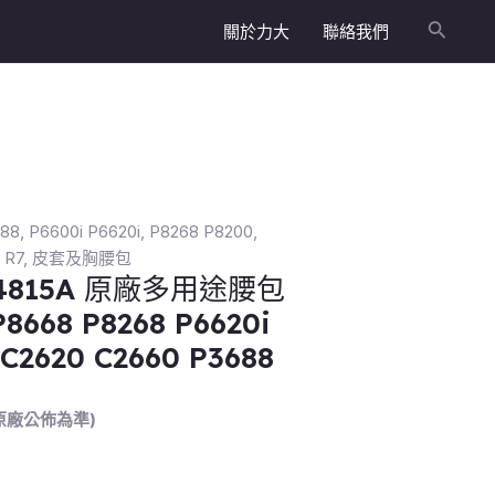
關於力大
聯絡我們
搜
尋
188
,
P6600i P6620i
,
P8268 P8200
,
,
R7
,
皮套及胸腰包
LN4815A 原廠多用途腰包
P8668 P8268 P6620i
 C2620 C2660 P3688
原廠公佈為準)