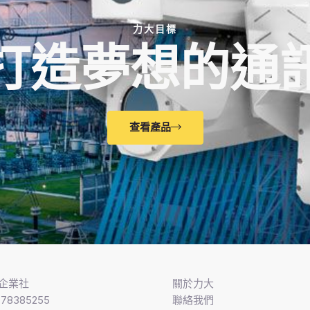
力大目標
打造夢想的通
查看產品
企業社
關於力大
8385255
聯絡我們