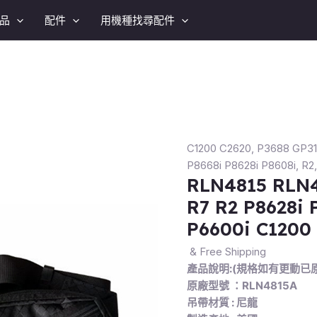
品
配件
用機種找尋配件
C1200 C2620
,
P3688 GP3
P8668i P8628i P8608i
,
R2
RLN4815 R
R7 R2 P8628i 
P6600i C1200
& Free Shipping
產品說明:(規格如有更動已
原廠型號 ：RLN4815A
吊帶材質 : 尼龍