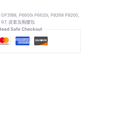
 GP3188
,
P6600i P6620i
,
P8268 P8200
,
,
R7
,
皮套及胸腰包
teed Safe Checkout